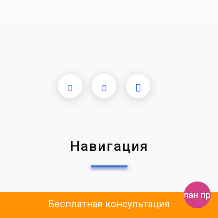
Навигация
Получить план пр
Услуги
Бесплатная консультация
Стоимость