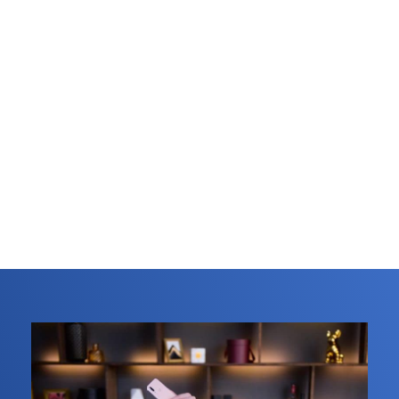
Дизайн вывески
от
от
от
500
1400
20
Оформление кафе/
от
от
ресторанов
* от 2
1670
250
0
позиций
предусмотрена
скидка