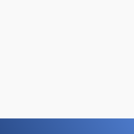
которыми вы можете ознакомиться ниже.
Опыт работы в различных нишах
. Мы
сотрудничаем как с малым бизнесом, так и с
крупными заказчиками.
Доводим начатое до конца
. Мы согласовываем ТЗ
и предлагаем несколько вариантов дизайна. Если вас
не устраивает окончательный вариант, то мы его
переделаем.