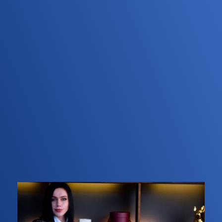
подробное изучение информации о компании
или организации;
разработка дизайна баннера с учетом
пожеланий клиента и формата будущей печати;
согласование макета с клиентом и внесение
корректировок, если таковые необходимы.
Стоимость дизайна баннера
зависит от
размеров будущего изделия, сложности его
создания и особенностей размещения. Уточнить
цену реализации своего проекта можно у наших
специалистов.