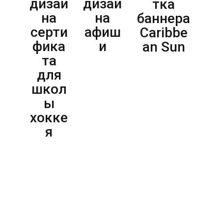
дизай
дизай
бан
тка
на
на
ра
баннера
серти
афиш
дл
Caribbe
фика
и
СТ
an Sun
та
для
школ
ы
хокке
я
ВСЕ ПРОЕКТЫ