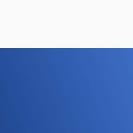
любом другом городе обязан цеплять краткостью и
оригинальностью.
Этапы работ по
дизайну баннера
Баннерная реклама создается в несколько
этапов: