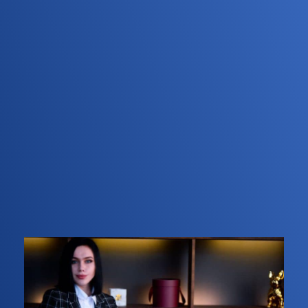
подробно указывает свои пожелания;
дизайнер изучает предоставленную
информацию, знакомится с брендом;
на основе полученных данных дизайнер
делает несколько вариантов макета;
клиент выбирает наиболее подходящий из них,
при необходимости вносит корректировки.
Для разработки
дизайна билборда в Москве
или
другом городе понадобится узнать точную
стоимость у наших специалистов.