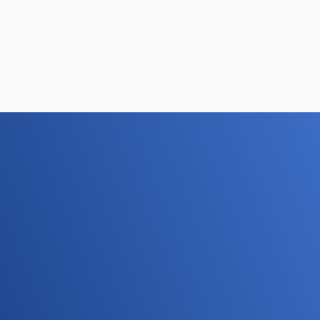
повысить узнаваемость бренда, рассказать о новых
акциях, товарах, услугах.
Этапы разработки
дизайна билборда
Ключевые этапы работы по созданию макета:
заказчик заполняет бриф, где максимально