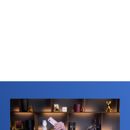
Дизайн вывески
от
от
от
500
1400
20
Оформление кафе/
от
от
ресторанов
* от 2
1670
250
0
позиций
предусмотрена
скидка