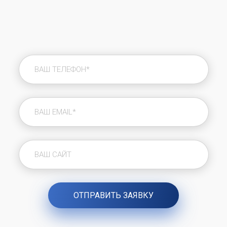
билборда
визуальная составляющая играет
первостепенную роль, лишняя информация пагубно
влияет на его эффективность.