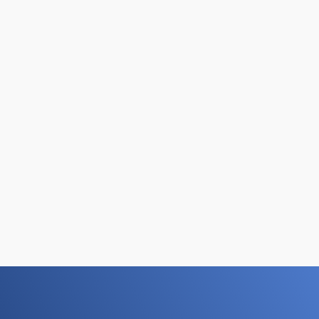
которыми вы можете ознакомиться ниже.
Опыт работы в различных нишах
. Мы
сотрудничаем как с малым бизнесом, так и с
крупными заказчиками.
Доводим начатое до конца
. Мы согласовываем ТЗ
и предлагаем несколько вариантов дизайна. Если вас
не устраивает окончательный вариант, то мы его
переделаем.
Портфолио