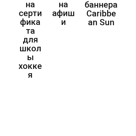
на
на
ра
баннера
серти
афиш
дл
Caribbe
фика
и
СТ
an Sun
та
для
школ
ы
хокке
я
ВСЕ ПРОЕКТЫ