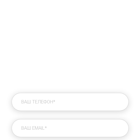
Подходим к разработке и дизайну, учитывая
юзабилити и SEO-структуру. Обладаем свежим и
нестандартным взглядом на многие вещи, что
помогает делать ваши сайты конверсиональными и
рентабельными. Заказывая сайт у нас, можно
рассчитывать на высокую отдачу ресурса и быстрый
выход в ТОП!