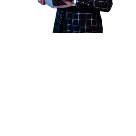
НАШИ ПРОЕКТЫ
Нужна раскрутка сайта в Нижнем Новгороде?
Выведем ваш сайт в
ТОП-3 по Нижнему
Новгороду